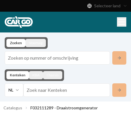
Selecteer land
Productcatalogus
Download
Contact
Zoeken
Voertuig
Kenteken
KBA
Chassis
NL
Catalogus
F032111289 - Draaistroomgenerator