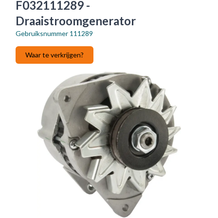
F032111289 -
Draaistroomgenerator
Gebruiksnummer
111289
Waar te verkrijgen?