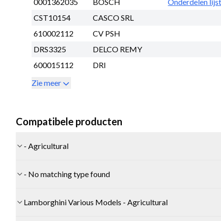
0001362035
BOSCH
Onderdelen lijs
CST10154
CASCO SRL
610002112
CV PSH
DRS3325
DELCO REMY
600015112
DRI
Zie meer
Compatibele producten
- Agricultural
- No matching type found
Lamborghini Various Models - Agricultural