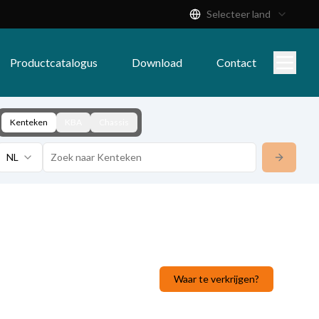
Selecteer land
Productcatalogus
Download
Contact
Kenteken
KBA
Chassis
NL
Waar te verkrijgen?