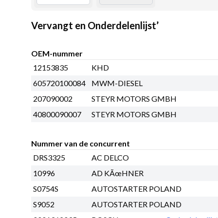
Vervangt en Onderdelenlijst’
OEM-nummer
12153835
KHD
605720100084
MWM-DIESEL
207090002
STEYR MOTORS GMBH
40800090007
STEYR MOTORS GMBH
Nummer van de concurrent
DRS3325
AC DELCO
10996
AD KÃœHNER
S0754S
AUTOSTARTER POLAND
S9052
AUTOSTARTER POLAND