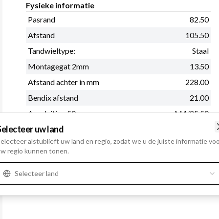
Fysieke informatie
Pasrand
82.50
Afstand
105.50
Tandwieltype:
Staal
Montagegat 2mm
13.50
Afstand achter in mm
228.00
Bendix afstand
21.00
Aansluiting 50
M4/25.50
Selecteer uw land
B+
M10
electeer alstublieft uw land en regio, zodat we u de juiste informatie vo
Draairichting
Rechtsom
w regio kunnen tonen.
Zie meer
Selecteer land