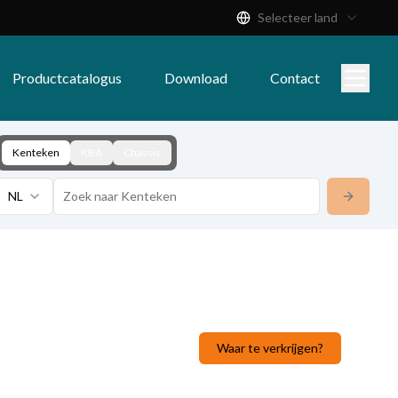
Selecteer land
Productcatalogus
Download
Contact
Kenteken
KBA
Chassis
NL
Waar te verkrijgen?