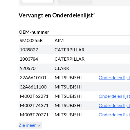
Vervangt en Onderdelenlijst’
OEM-nummer
SM00255R
AIM
1039827
CATERPILLAR
2803784
CATERPILLAR
920670
CLARK
32A6610101
MITSUBISHI
Onderdelen lijs
32A6611100
MITSUBISHI
M002T62271
MITSUBISHI
Onderdelen lijs
M002T74371
MITSUBISHI
Onderdelen lijs
M008T70371
MITSUBISHI
Onderdelen lijs
Zie meer