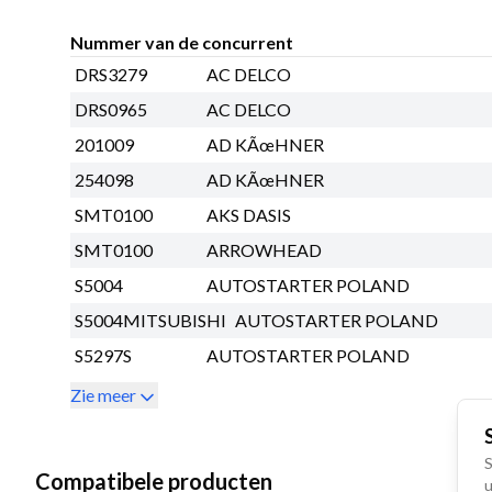
Nummer van de concurrent
DRS3279
AC DELCO
DRS0965
AC DELCO
201009
AD KÃœHNER
254098
AD KÃœHNER
SMT0100
AKS DASIS
SMT0100
ARROWHEAD
S5004
AUTOSTARTER POLAND
S5004MITSUBISHI
AUTOSTARTER POLAND
S5297S
AUTOSTARTER POLAND
Zie meer
S
Compatibele producten
u