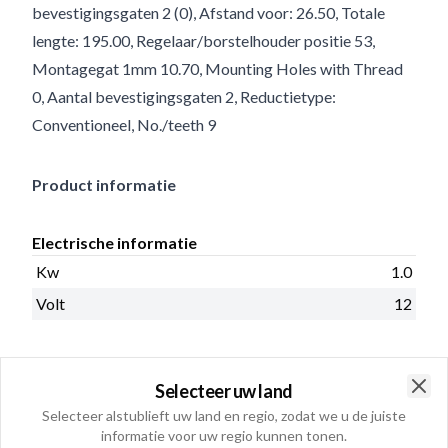
bevestigingsgaten 2 (0), Afstand voor: 26.50, Totale
lengte: 195.00, Regelaar/borstelhouder positie 53,
Montagegat 1mm 10.70, Mounting Holes with Thread
0, Aantal bevestigingsgaten 2, Reductietype:
Conventioneel, No./teeth 9
Product informatie
Electrische informatie
Kw
1.0
Volt
12
Cataloog informatie
Selecteer uw land
Clo
Oliedicht:
Selecteer alstublieft uw land en regio, zodat we u de juiste
Nee
informatie voor uw regio kunnen tonen.