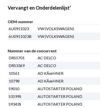
Vervangt en Onderdelenlijst’
OEM-nummer
6U0911023
VW (VOLKSWAGEN)
6U0911023B
VW (VOLKSWAGEN)
Nummer van de concurrent
DRS5701
AC DELCO
DRS3369
AC DELCO
10561
AD KÃœHNER
10798
AD KÃœHNER
S9010
AUTOSTARTER POLAND
S3199S
AUTOSTARTER POLAND
S9343S
AUTOSTARTER POLAND