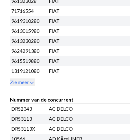
961323028
FIAT
71716554
FIAT
9619310280
FIAT
9613015980
FIAT
9613230280
FIAT
9624291380
FIAT
9615519880
FIAT
1319121080
FIAT
Zie meer
Nummer van de concurrent
DRS2343
AC DELCO
DRS3113
AC DELCO
DRS3113X
AC DELCO
10566
AD KÃœHNER