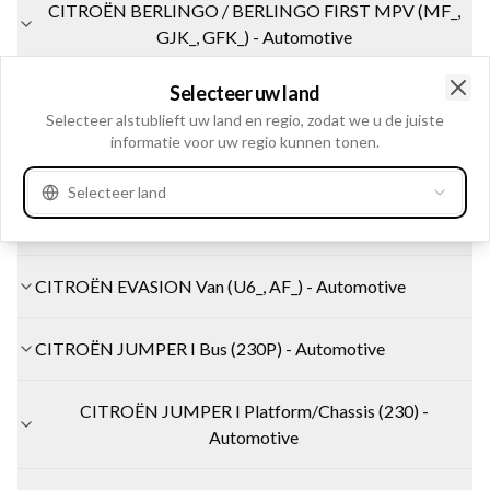
CITROËN BERLINGO / BERLINGO FIRST MPV (MF_,
GJK_, GFK_) - Automotive
Selecteer uw land
CITROËN BX (XB-_) - Automotive
Clo
Selecteer alstublieft uw land en regio, zodat we u de juiste
informatie voor uw regio kunnen tonen.
CITROËN BX Break (XB-_) - Automotive
Selecteer land
CITROËN EVASION MPV (22, U6) - Automotive
CITROËN EVASION Van (U6_, AF_) - Automotive
CITROËN JUMPER I Bus (230P) - Automotive
CITROËN JUMPER I Platform/Chassis (230) -
Automotive