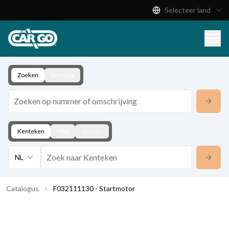
Selecteer land
Productcatalogus
Download
Contact
Zoeken
Voertuig
Kenteken
KBA
Chassis
NL
Catalogus
F032111130 - Startmotor