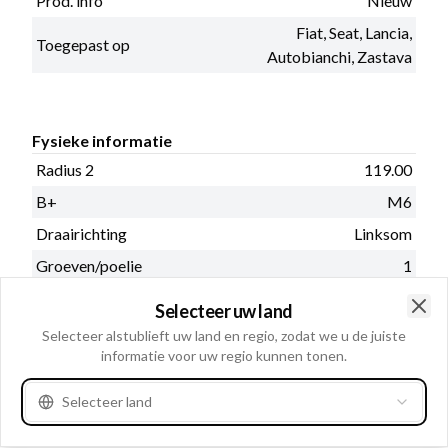
Prod. info
Nieuw
Fiat, Seat, Lancia,
Toegepast op
Autobianchi, Zastava
Fysieke informatie
Radius 2
119.00
B+
M6
Draairichting
Linksom
Groeven/poelie
1
Regelaar type
IR
Selecteer uw land
Clo
Gat Span-oor 1
10.50x25.70
Selecteer alstublieft uw land en regio, zodat we u de juiste
informatie voor uw regio kunnen tonen.
Radius
102.50
Diameter poelie
65.00
Selecteer land
Poelie
V-Groef