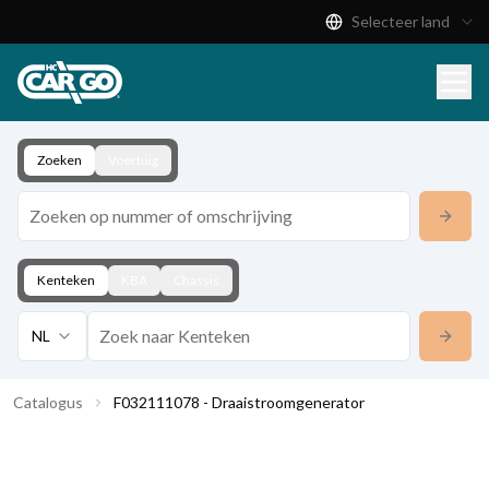
Selecteer land
Productcatalogus
Download
Contact
Zoeken
Voertuig
Kenteken
KBA
Chassis
NL
Catalogus
F032111078 - Draaistroomgenerator