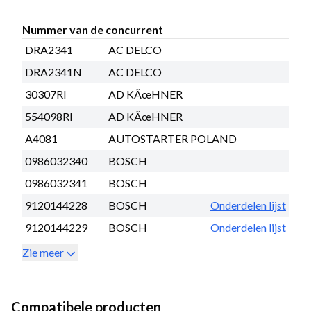
Nummer van de concurrent
DRA2341
AC DELCO
DRA2341N
AC DELCO
30307RI
AD KÃœHNER
554098RI
AD KÃœHNER
A4081
AUTOSTARTER POLAND
0986032340
BOSCH
0986032341
BOSCH
9120144228
BOSCH
Onderdelen lijst
9120144229
BOSCH
Onderdelen lijst
Zie meer
Compatibele producten