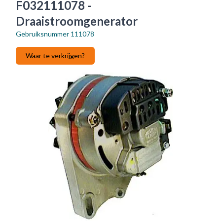
F032111078 -
Draaistroomgenerator
Gebruiksnummer
111078
Waar te verkrijgen?