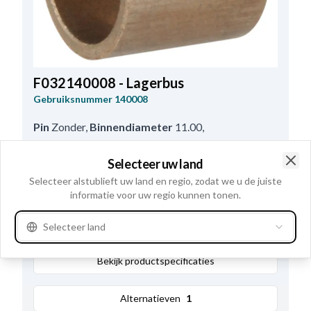
F032140008 - Lagerbus
Gebruiksnummer
140008
Pin
Zonder
,
Binnendiameter
11.00
,
Materiaal
Koper
,
Uitfrezing:
Zonder
,
Selecteer uw land
Buitendiameter
13.60
,
Smeringgroef
Zonder
,
Clo
Selecteer alstublieft uw land en regio, zodat we u de juiste
Lengte
13.80
informatie voor uw regio kunnen tonen.
Waar te verkrijgen?
Selecteer land
Bekijk productspecificaties
Alternatieven
1