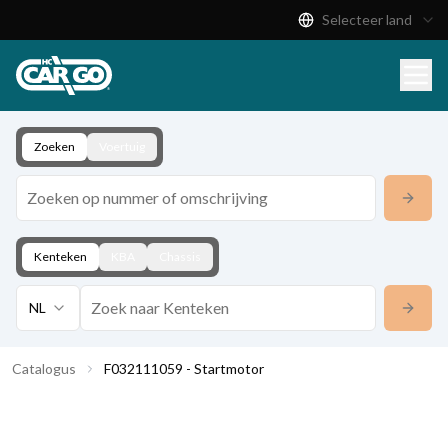
Selecteer land
Productcatalogus
Download
Contact
Zoeken
Voertuig
Kenteken
KBA
Chassis
NL
Catalogus
F032111059 - Startmotor