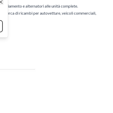
i avviamento e alternatori alle unità complete.
Close
 ricerca di ricambi per autovetture, veicoli commerciali,