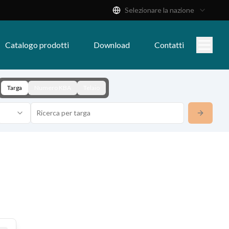
Selezionare la nazione
Catalogo prodotti
Download
Contatti
Targa
Numero KBA
Telaio