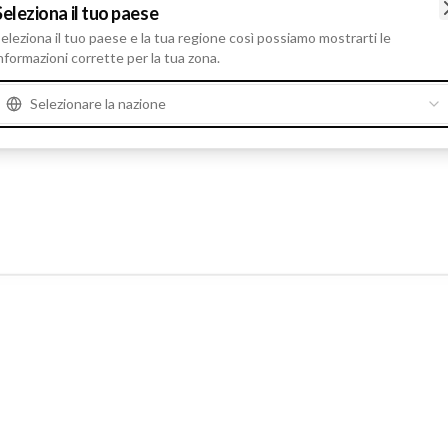
Seleziona il tuo paese
ricambio per la riparazione dei veicoli, dai ricambi per motorini d
eleziona il tuo paese e la tua regione così possiamo mostrarti le
i applicazioni. Serviamo un'ampia gamma di veicoli. Che siate alla
nformazioni corrette per la tua zona.
 il prodotto giusto.
Selezionare la nazione