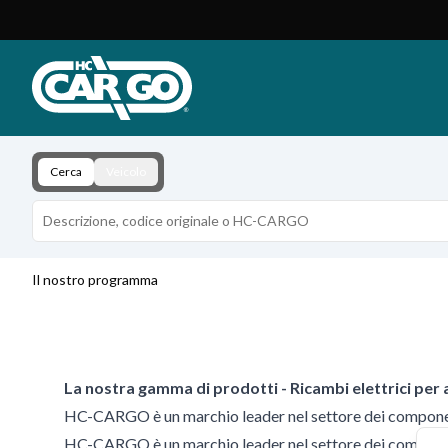
Catalogo prodotti
Download
Contatti
Cerca
Veicolo
Il nostro programma
La nostra gamma di prodotti - Ricambi elettrici per 
HC-CARGO è un marchio leader nel settore dei componenti
HC-CARGO è un marchio leader nel settore dei componenti