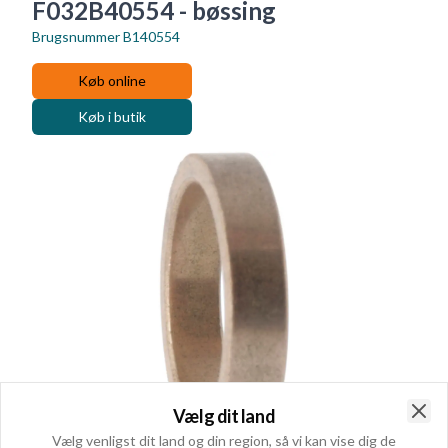
F032B40554 - bøssing
Brugsnummer
B140554
Køb online
Køb i butik
Vælg dit land
Clo
Vælg venligst dit land og din region, så vi kan vise dig de