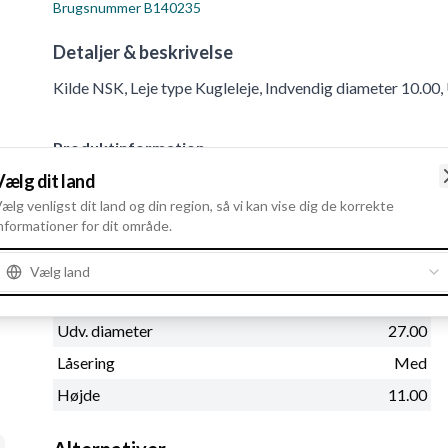
Brugsnummer
B140235
Detaljer & beskrivelse
Kilde NSK, Leje type Kugleleje, Indvendig diameter 10.00
Produktinformation
Vælg dit land
Fysiske oplysninger
ælg venligst dit land og din region, så vi kan vise dig de korrekte
nformationer for dit område.
Kilde
NSK
Leje type
Kugleleje
Vælg land
Indvendig diameter
10.00
Udv. diameter
27.00
Låsering
Med
Højde
11.00