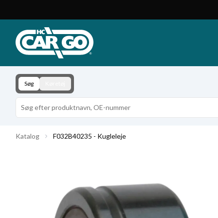
Produktkatalog
Download
Kontakt
Søg
Køretøj
Katalog
F032B40235 - Kugleleje