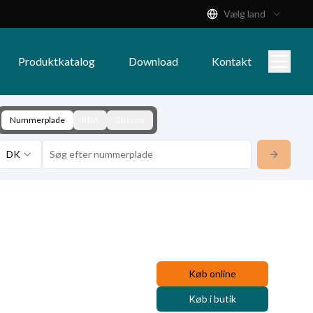
Vælg land
Produktkatalog
Download
Kontakt
Nummerplade
KBA
Chassis
DK
Køb online
Køb i butik