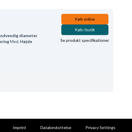
Køb online
Køb i butik
Indvendig diameter
Se produkt specifikationer
ering
Med
,
Højde
Imprint
Databeskyttelse
Privacy Settings