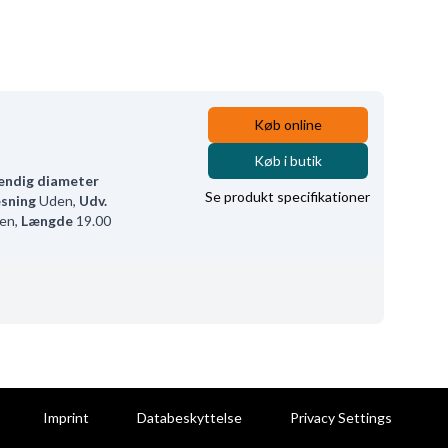
Køb online
Køb i butik
endig diameter
Se produkt specifikationer
sning
Uden
,
Udv.
en
,
Længde
19.00
Imprint
Databeskyttelse
Privacy Settings