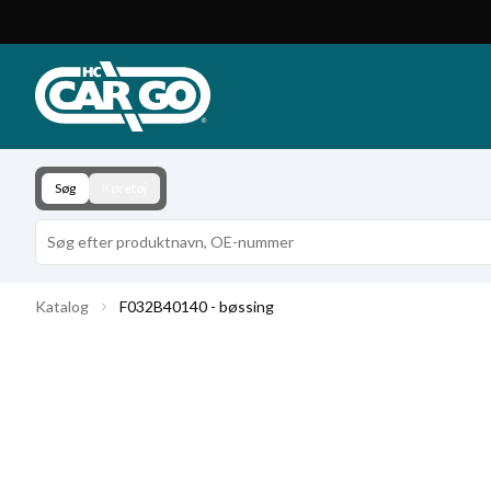
Produktkatalog
Download
Kontakt
Søg
Køretøj
Katalog
F032B40140 - bøssing