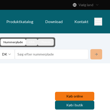
Vælg land
Produktkatalog
Download
Kontakt
Nummerplade
KBA
Chassis
DK
Køb online
Køb i butik