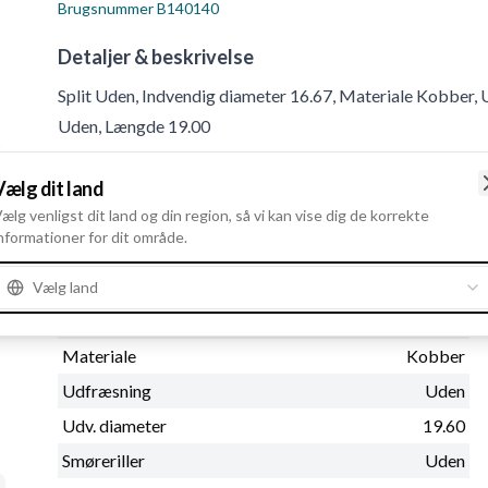
Brugsnummer
B140140
Detaljer & beskrivelse
Split Uden, Indvendig diameter 16.67, Materiale Kobber, 
Uden, Længde 19.00
Vælg dit land
Produktinformation
ælg venligst dit land og din region, så vi kan vise dig de korrekte
nformationer for dit område.
Fysiske oplysninger
Split
Uden
Vælg land
Indvendig diameter
16.67
Materiale
Kobber
Udfræsning
Uden
Udv. diameter
19.60
Smøreriller
Uden