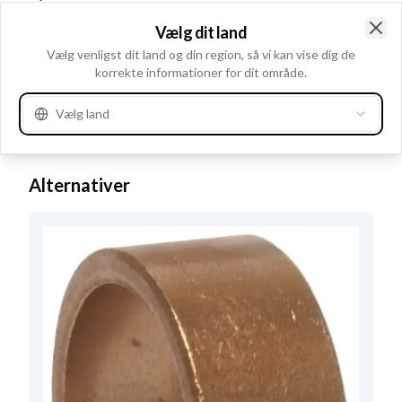
Indvendig diameter
17.62
Vælg dit land
Clo
Materiale
Kobber
Vælg venligst dit land og din region, så vi kan vise dig de
korrekte informationer for dit område.
Udfræsning
Uden
Udv. diameter
21.63
Vælg land
Længde
9.42
Alternativer