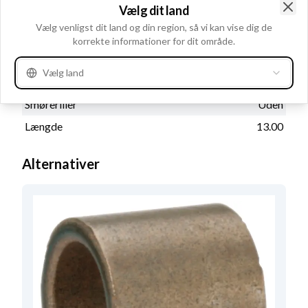
Vælg dit land
Indvendig diameter
10.08
Clo
Vælg venligst dit land og din region, så vi kan vise dig de
Materiale
Kobber
korrekte informationer for dit område.
Udfræsning
Uden
Vælg land
Udv. diameter
14.09
Smøreriller
Uden
Længde
13.00
Alternativer