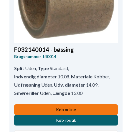
F032140014 - bøssing
Brugsnummer
140014
Split
Uden
,
Type
Standard
,
Indvendig diameter
10.08
,
Materiale
Kobber
,
Udfræsning
Uden
,
Udv. diameter
14.09
,
Smøreriller
Uden
,
Længde
13.00
Køb online
Køb i butik