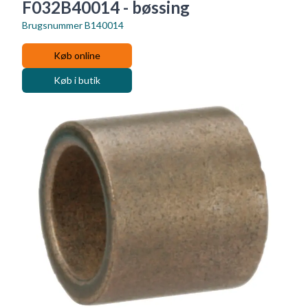
F032B40014 - bøssing
Brugsnummer
B140014
Køb online
Køb i butik