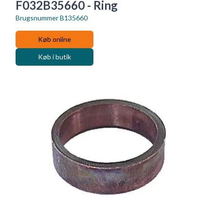
F032B35660 - Ring
Brugsnummer
B135660
Køb online
Køb i butik