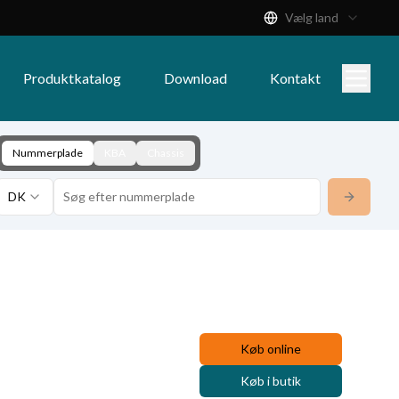
Vælg land
Produktkatalog
Download
Kontakt
Nummerplade
KBA
Chassis
DK
Køb online
Køb i butik