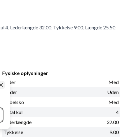
ul 4, Lederlængde 32.00, Tykkelse 9.00, Længde 25.50,
Fysiske oplysninger
Leder
Med
Close
Fjeder
Uden
Kabelsko
Med
Antal kul
4
Lederlængde
32.00
Tykkelse
9.00