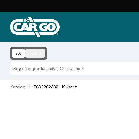
Produktkatalog
Download
Kontakt
Søg
Køretøj
Katalog
F032902682 - Kulsaet