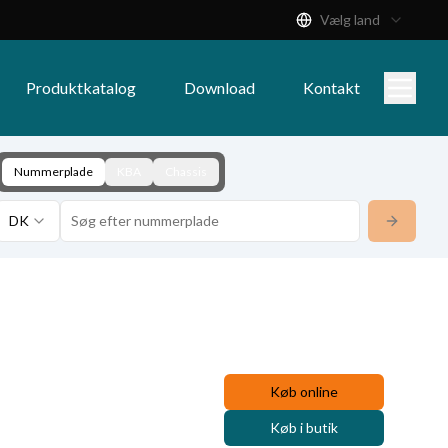
Vælg land
Produktkatalog
Download
Kontakt
Nummerplade
KBA
Chassis
DK
Køb online
Køb i butik