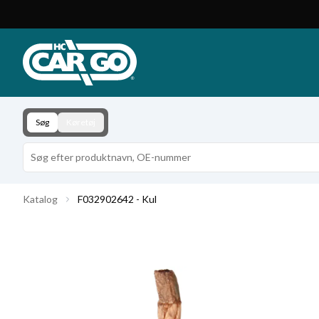
Produktkatalog
Download
Kontakt
Søg
Køretøj
Katalog
F032902642 - Kul