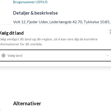
Brugsnummer
US91/0
Detaljer & beskrivelse
Volt 12, Fjeder Uden, Lederlængde 42.70, Tykkelse 10.85
Vælg dit land
Produktinformation
ælg venligst dit land og din region, så vi kan vise dig de korrekte
nformationer for dit område.
Elektriske oplysninger
Vælg land
Volt
12
Alternativer