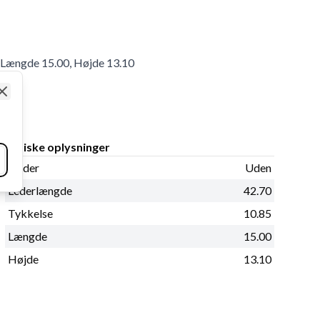
, Længde 15.00, Højde 13.10
Close
Fysiske oplysninger
Fjeder
Uden
Lederlængde
42.70
Tykkelse
10.85
Længde
15.00
Højde
13.10