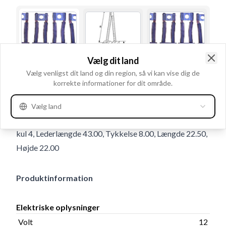
Vælg dit land
Clo
Vælg venligst dit land og din region, så vi kan vise dig de
Brugsnummer
BSX444
korrekte informationer for dit område.
Detaljer & beskrivelse
Vælg land
Volt 12, Leder Med, Fjeder Uden, Kabelsko Med, Antal
kul 4, Lederlængde 43.00, Tykkelse 8.00, Længde 22.50,
Højde 22.00
Produktinformation
Elektriske oplysninger
Volt
12