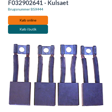
F032902641 - Kulsaet
Brugsnummer
BSX444
Køb online
Køb i butik