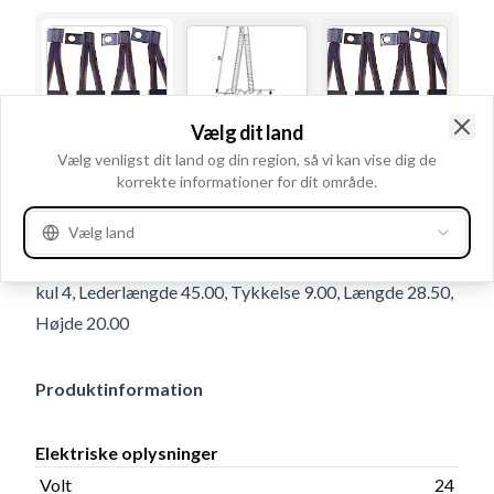
Vælg dit land
Clo
Vælg venligst dit land og din region, så vi kan vise dig de
Brugsnummer
BSX344
korrekte informationer for dit område.
Detaljer & beskrivelse
Vælg land
Volt 24, Leder Med, Fjeder Uden, Kabelsko Med, Antal
kul 4, Lederlængde 45.00, Tykkelse 9.00, Længde 28.50,
Højde 20.00
Produktinformation
Elektriske oplysninger
Volt
24