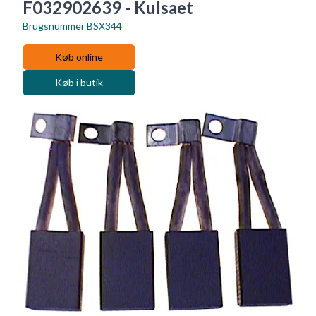
F032902639 - Kulsaet
Brugsnummer
BSX344
Køb online
Køb i butik