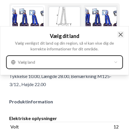
Vælg dit land
Clo
Vælg venligst dit land og din region, så vi kan vise dig de
Brugsnummer
JSX194
korrekte informationer for dit område.
Detaljer & beskrivelse
Vælg land
Volt 12, Fjeder Uden, Antal kul 4, Lederlængde 27.49,
Tykkelse 10.00, Længde 28.00, Bemærkning M125-
3/12., Højde 22.00
Produktinformation
Elektriske oplysninger
Volt
12