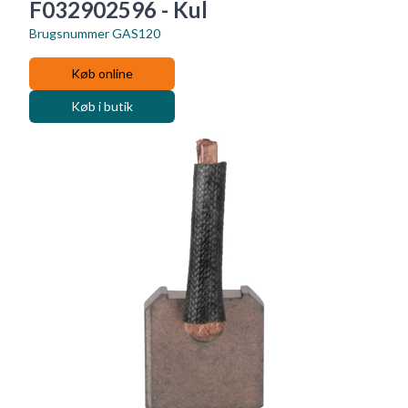
F032902596 - Kul
Brugsnummer
GAS120
Køb online
Køb i butik