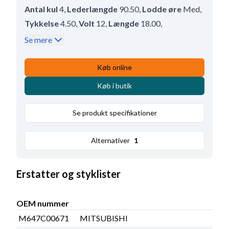
Antal kul
4
,
Lederlængde
90.50
,
Lodde øre
Med
,
Tykkelse
4.50
,
Volt
12
,
Længde
18.00
,
Højde
17.50
Se mere
Køb online
Køb i butik
Se produkt specifikationer
Alternativer
1
Erstatter og styklister
OEM nummer
M647C00671
MITSUBISHI