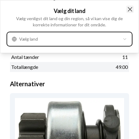
Drevtype
Stål
Vælg dit land
Clo
Rotation
CR
Vælg venligst dit land og din region, så vi kan vise dig de
korrekte informationer for dit område.
Indvendig diameter
12.00
Udv. diameter
34.90
Vælg land
Udv. dia. hus
46.20
Antal tænder
11
Totallængde
49.00
Alternativer