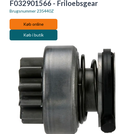
F032901566 - Friloebsgear
Brugsnummer
235440Z
Køb online
Køb i butik