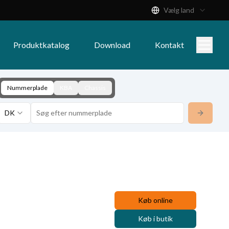
Vælg land
Produktkatalog
Download
Kontakt
Nummerplade
KBA
Chassis
DK
Køb online
Køb i butik