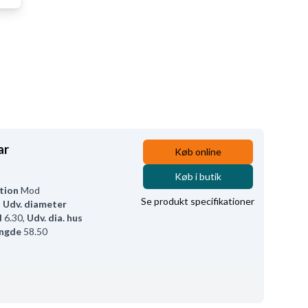
ar
Køb online
Køb i butik
tion
Mod
Se produkt specifikationer
,
Udv. diameter
d
6.30
,
Udv. dia. hus
ængde
58.50