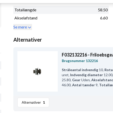
Udv. dia. hus
46.30
Totallængde
58.50
Akselafstand
6.60
Se mere
Alternativer
F032132216 - Friloebsge
Brugsnummer
132216
Stråleantal indvendig
10
,
Rota
uret
,
Indvendig diameter
12.00
25.80
,
Gear
Uden
,
Akselafstan
46.00
,
Antal tænder
9
,
Totall
Alternativer
1