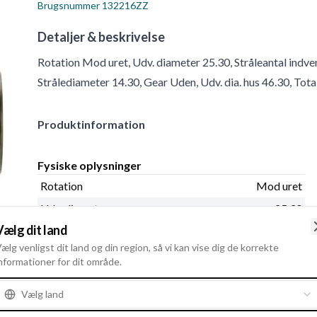
Brugsnummer
132216ZZ
Detaljer & beskrivelse
Rotation Mod uret, Udv. diameter 25.30, Stråleantal indve
Strålediameter 14.30, Gear Uden, Udv. dia. hus 46.30, Tot
Produktinformation
Fysiske oplysninger
Rotation
Mod uret
Udv. diameter
25.30
Vælg dit land
Stråleantal indvendig
10
ælg venligst dit land og din region, så vi kan vise dig de korrekte
Drevtype
Stål
nformationer for dit område.
Indvendig diameter
12.00
Vælg land
Strålediameter
14.30