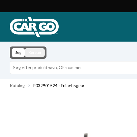
Produktkatalog
Download
Kontakt
Søg
Køretøj
Katalog
F032901524 - Friloebsgear