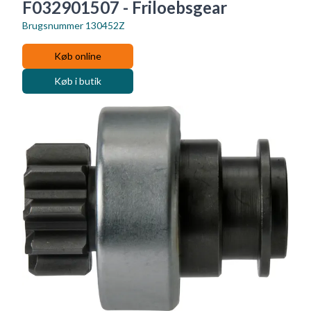
F032901507 - Friloebsgear
Brugsnummer
130452Z
Køb online
Køb i butik