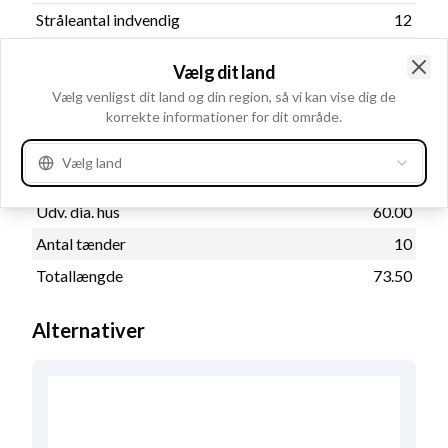
Stråleantal indvendig
12
Drevtype
Stål
Vælg dit land
Rotation
CR
Clo
Vælg venligst dit land og din region, så vi kan vise dig de
Indvendig diameter
17.00
korrekte informationer for dit område.
Udv. diameter
39.50
Vælg land
Akselafstand
4.80
Udv. dia. hus
60.00
Antal tænder
10
Totallængde
73.50
Alternativer