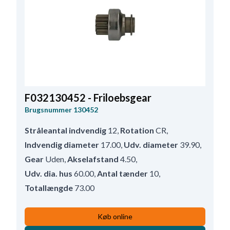
F032130452 - Friloebsgear
Brugsnummer
130452
Stråleantal indvendig
12
,
Rotation
CR
,
Indvendig diameter
17.00
,
Udv. diameter
39.90
,
Gear
Uden
,
Akselafstand
4.50
,
Udv. dia. hus
60.00
,
Antal tænder
10
,
Totallængde
73.00
Køb online