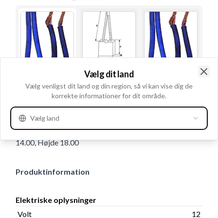
Vælg dit land
Brugsnummer
PSX115-1162
Clo
Vælg venligst dit land og din region, så vi kan vise dig de
korrekte informationer for dit område.
Detaljer & beskrivelse
Volt 12, Leder Med, Fjeder Uden, Kabelsko Uden, Antal
Vælg land
kul M10, Lederlængde 66.00, Tykkelse 6.90, Længde
14.00, Højde 18.00
Produktinformation
Elektriske oplysninger
Volt
12