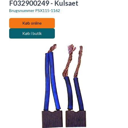
F032900249 - Kulsaet
Brugsnummer
PSX115-1162
Køb online
Køb i butik