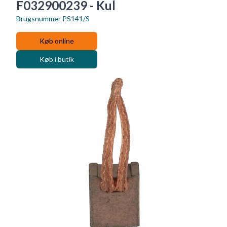
F032900239 - Kul
Brugsnummer
PS141/S
Køb online
Køb i butik