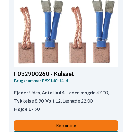
F032900260 - Kulsaet
Brugsnummer
PSX140-1414
Fjeder
Uden
,
Antal kul
4
,
Lederlængde
47.00
,
Tykkelse
8.90
,
Volt
12
,
Længde
22.00
,
Højde
17.90
Køb online