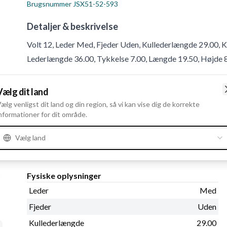
Brugsnummer
JSX51-52-593
Detaljer & beskrivelse
Volt 12, Leder Med, Fjeder Uden, Kullederlængde 29.00, K
Lederlængde 36.00, Tykkelse 7.00, Længde 19.50, Højde 
Produktinformation
Vælg dit land
ælg venligst dit land og din region, så vi kan vise dig de korrekte
nformationer for dit område.
Elektriske oplysninger
Volt
12
Vælg land
Fysiske oplysninger
Leder
Med
Fjeder
Uden
Kullederlængde
29.00