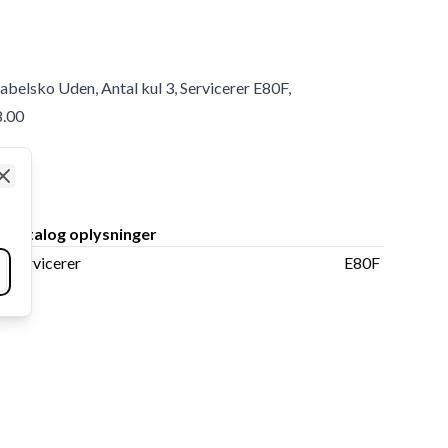
abelsko Uden, Antal kul 3, Servicerer E80F,
8.00
Close
Katalog oplysninger
Servicerer
E80F