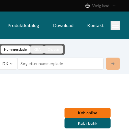
Vælg land
Produktkatalog
Download
Kontakt
Nummerplade
KBA
Chassis
DK
Køb online
Køb i butik