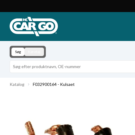
Produktkatalog
Download
Kontakt
Søg
Køretøj
Katalog
F032900164 - Kulsaet