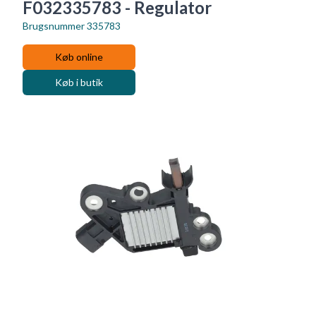
F032335783 - Regulator
Brugsnummer
335783
Køb online
Køb i butik