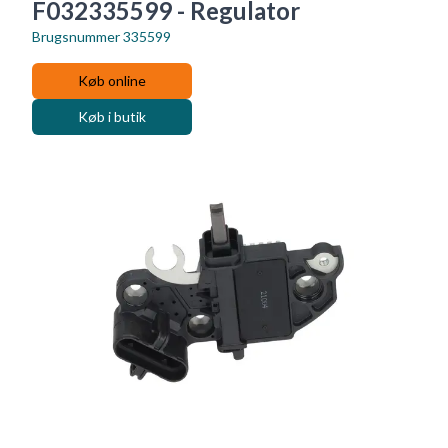
F032335599 - Regulator
Brugsnummer
335599
Køb online
Køb i butik