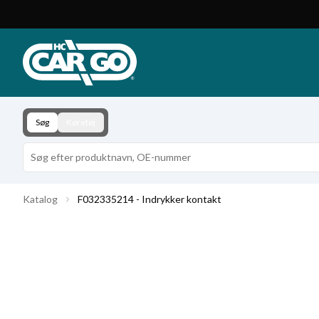
Produktkatalog
Download
Kontakt
Søg
Køretøj
Katalog
F032335214 - Indrykker kontakt