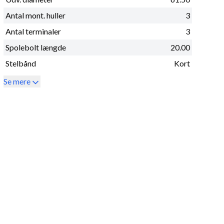
Antal mont. huller
3
Antal terminaler
3
Spolebolt længde
20.00
Stelbånd
Kort
Se mere