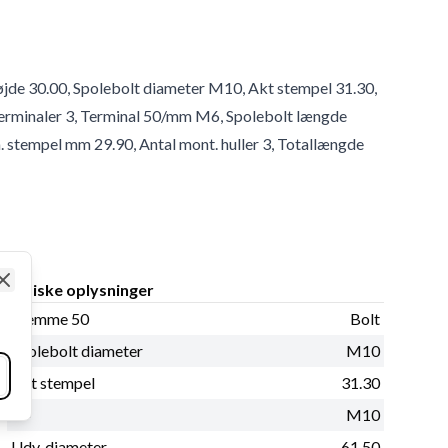
øjde 30.00, Spolebolt diameter M10, Akt stempel 31.30,
 terminaler 3, Terminal 50/mm M6, Spolebolt længde
a. stempel mm 29.90, Antal mont. huller 3, Totallængde
Fysiske oplysninger
Close
Klemme 50
Bolt
Spolebolt diameter
M10
Akt stempel
31.30
B+
M10
Udv. diameter
61.50