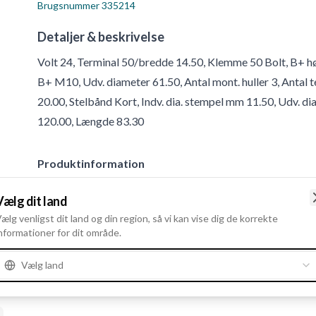
Brugsnummer
335214
Detaljer & beskrivelse
Volt 24, Terminal 50/bredde 14.50, Klemme 50 Bolt, B+ h
B+ M10, Udv. diameter 61.50, Antal mont. huller 3, Antal
20.00, Stelbånd Kort, Indv. dia. stempel mm 11.50, Udv. di
120.00, Længde 83.30
Produktinformation
Vælg dit land
Elektriske oplysninger
ælg venligst dit land og din region, så vi kan vise dig de korrekte
Volt
24
nformationer for dit område.
Vælg land