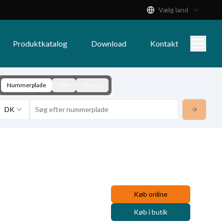
Vælg land
Produktkatalog
Download
Kontakt
Nummerplade
KBA
Chassis
DK
Køb online
Køb i butik