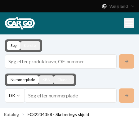
Vælg land
Produktkatalog
Download
Kontakt
Søg
Køretøj
Nummerplade
KBA
Chassis
DK
Katalog
F032234358 - Slæberings skjold