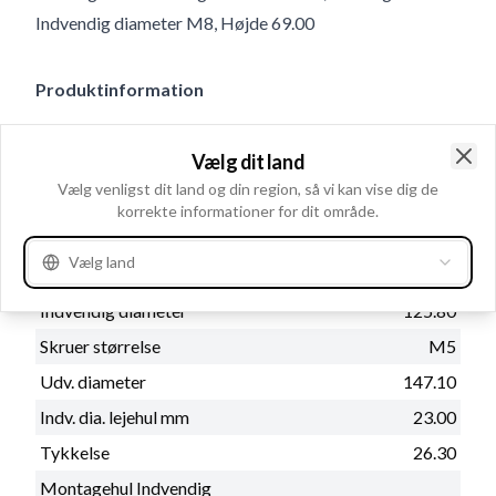
Indvendig diameter M8, Højde 69.00
Produktinformation
Katalog oplysninger
Vælg dit land
Clo
Bemærkning
Leje: HC-CARGO 140419.
Vælg venligst dit land og din region, så vi kan vise dig de
korrekte informationer for dit område.
Vælg land
Fysiske oplysninger
Indvendig diameter
125.80
Skruer størrelse
M5
Udv. diameter
147.10
Indv. dia. lejehul mm
23.00
Tykkelse
26.30
Montagehul Indvendig