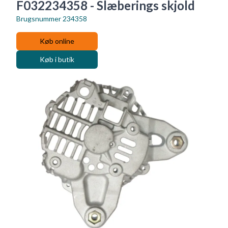
F032234358 - Slæberings skjold
Brugsnummer
234358
Køb online
Køb i butik