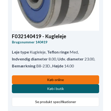
F032140419 - Kugleleje
Brugsnummer
140419
Leje type
Kugleleje
,
Teflon ringe
Med
,
Indvendig diameter
8.00
,
Udv. diameter
23.00
,
Bemærkning
B8-23D.
,
Højde
14.00
Køb online
Køb i butik
Se produkt specifikationer