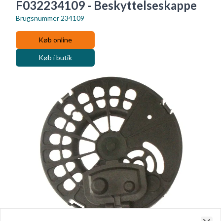
F032234109 - Beskyttelseskappe
Brugsnummer
234109
Køb online
Køb i butik