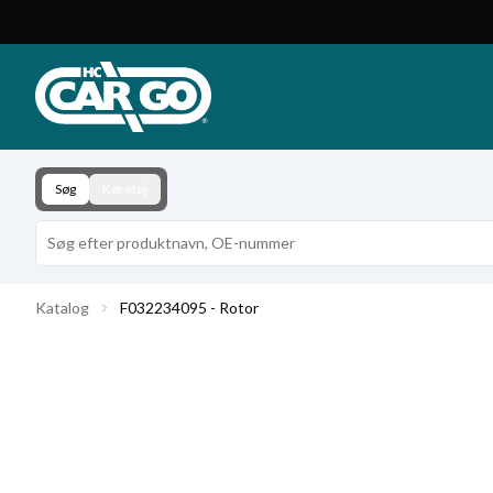
Produktkatalog
Download
Kontakt
Søg
Køretøj
Katalog
F032234095 - Rotor