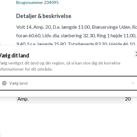
Brugsnummer
234095
Detaljer & beskrivelse
Volt 14, Amp. 20, D.e. længde 11.00, Blæservinge Uden, Ro
foran 60.60, Udv. dia. slæbering 32.30, Ring 1 højde 11.00,
9.40, S.r.e. længde 25.80, Totallængde 83.20, Højde 46.10
Vælg dit land
Produktinformation
ælg venligst dit land og din region, så vi kan vise dig de korrekte
nformationer for dit område.
Elektriske oplysninger
Vælg land
Volt
14
Amp.
20