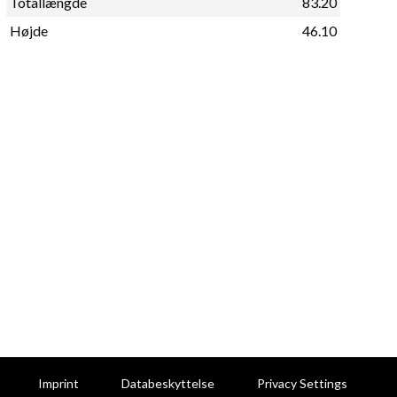
Totallængde
83.20
Højde
46.10
Imprint
Databeskyttelse
Privacy Settings