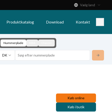
Vælg land
Produktkatalog
Download
Kontakt
Nummerplade
KBA
Chassis
DK
Køb online
Køb i butik