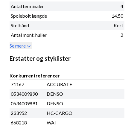
Antal terminaler
4
Spolebolt længde
14.50
Stelbånd
Kort
Antal mont. huller
2
Se mere
Erstatter og styklister
Konkurrentreferencer
71167
ACCURATE
0534009890
DENSO
0534009891
DENSO
233952
HC-CARGO
668218
WAI