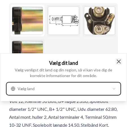
Vælg dit land
Clo
Vælg venligst dit land og din region, så vi kan vise dig de
korrekte informationer for dit område.
Brugsnummer
233952
Vælg land
Detaljer & beskrivelse
Volt 12, Klemme 50 Bolt, B+ højde 23.00, Spolebolt
diameter 1/2" UNC, B+ 1/2" UNC, Udv. diameter 62.80,
Antal mont. huller 2, Antal terminaler 4, Terminal 50/mm
10-32 UNF, Spolebolt længde 14.50, Stelbånd Kort,