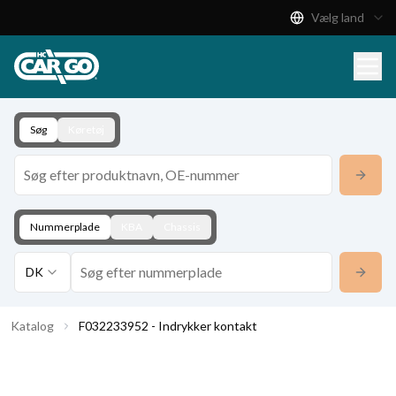
Vælg land
Produktkatalog
Download
Kontakt
Søg
Køretøj
Nummerplade
KBA
Chassis
DK
Katalog
F032233952 - Indrykker kontakt