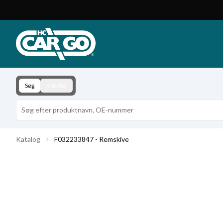
Produktkatalog
Download
Kontakt
Søg
Køretøj
Katalog
F032233847 - Remskive