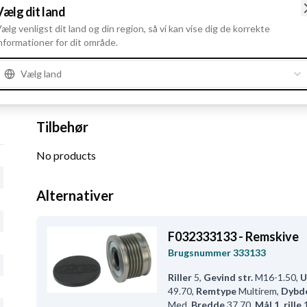
Vælg dit land
ælg venligst dit land og din region, så vi kan vise dig de korrekte
nformationer for dit område.
Vælg land
Tilbehør
No products
Alternativer
F032333133 - Remskive
Brugsnummer
333133
Riller
5
,
Gevind str.
M16-1.50
,
U
49.70
,
Remtype
Multirem
,
Dybd
Med
,
Bredde
37.70
,
Mål 1. rille