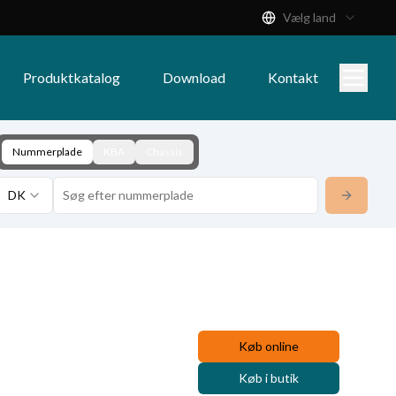
Vælg land
Produktkatalog
Download
Kontakt
Nummerplade
KBA
Chassis
DK
Køb online
Køb i butik