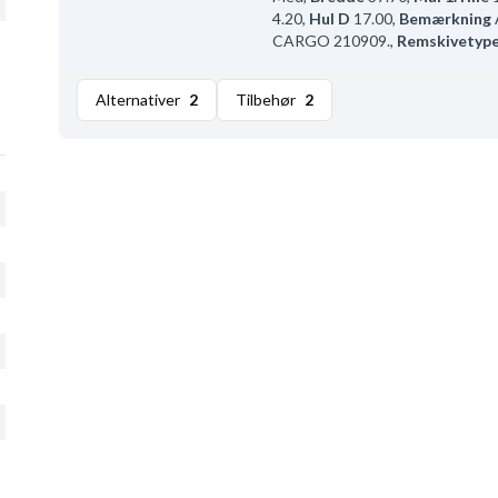
4.20
,
Hul D
17.00
,
Bemærkning
CARGO 210909.
,
Remskivetyp
Alternativer
2
Tilbehør
2