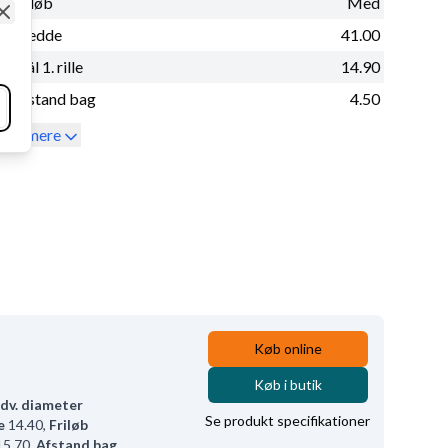
Friløb
Med
Close
Bredde
41.00
Mål 1. rille
14.90
Afstand bag
4.50
Se mere
Køb online
Køb i butik
dv. diameter
Se produkt specifikationer
e
14.40
,
Friløb
15.70
,
Afstand bag