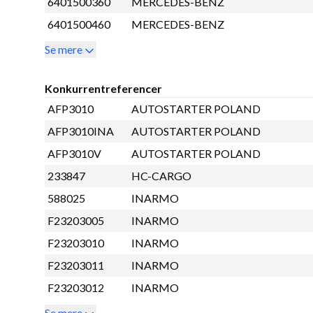
6401500360
MERCEDES-BENZ
6401500460
MERCEDES-BENZ
Se mere
Konkurrentreferencer
AFP3010
AUTOSTARTER POLAND
AFP3010INA
AUTOSTARTER POLAND
AFP3010V
AUTOSTARTER POLAND
233847
HC-CARGO
588025
INARMO
F23203005
INARMO
F23203010
INARMO
F23203011
INARMO
F23203012
INARMO
Se mere