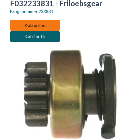
F032233831 - Friloebsgear
Brugsnummer
233831
Køb online
Køb i butik