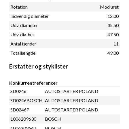
Rotation
Mod uret
Indvendig diameter
12.00
Udv. diameter
35.50
Udv. dia. hus
47.50
Antal tænder
11
Totallængde
49.00
Erstatter og styklister
Konkurrentreferencer
SD0246
AUTOSTARTER POLAND
SD0246BOSCH
AUTOSTARTER POLAND
SD0246P
AUTOSTARTER POLAND
1006209630
BOSCH
1006209647
BOSCH