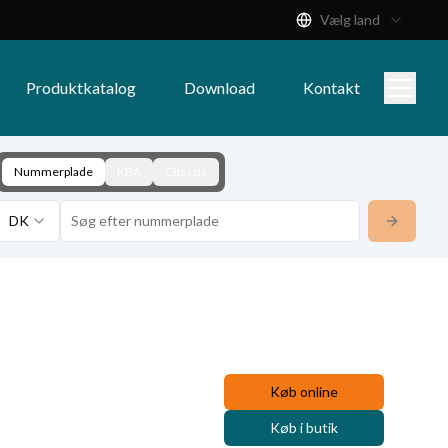
Vælg land
Produktkatalog
Download
Kontakt
Nummerplade
KBA
Chassis
DK
Køb online
Køb i butik