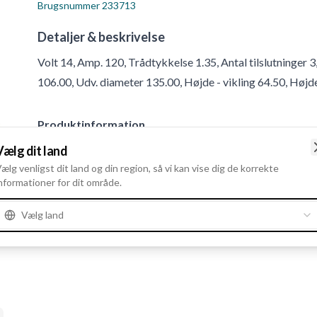
Brugsnummer
233713
Detaljer & beskrivelse
Volt 14, Amp. 120, Trådtykkelse 1.35, Antal tilslutninger 3
106.00, Udv. diameter 135.00, Højde - vikling 64.50, Højd
Produktinformation
Vælg dit land
Elektriske oplysninger
ælg venligst dit land og din region, så vi kan vise dig de korrekte
nformationer for dit område.
Volt
14
Amp.
120
Vælg land