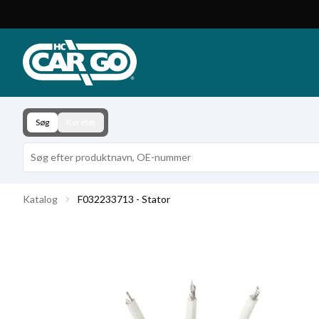
Produktkatalog
Download
Kontakt
Søg
Køretøj
Katalog
F032233713 - Stator