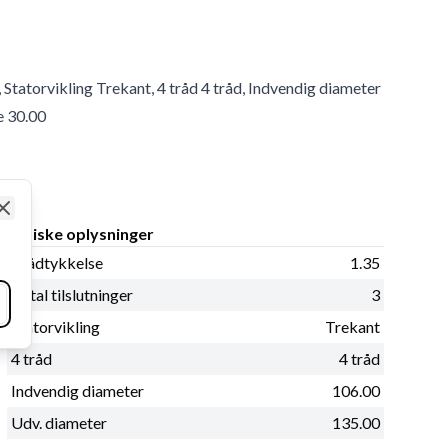
, Statorvikling Trekant, 4 tråd 4 tråd, Indvendig diameter
e 30.00
Close
Fysiske oplysninger
Trådtykkelse
1.35
Antal tilslutninger
3
Statorvikling
Trekant
4 tråd
4 tråd
Indvendig diameter
106.00
Udv. diameter
135.00