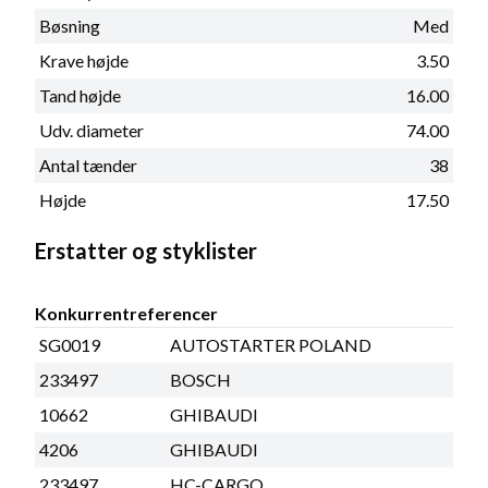
Bøsning
Med
Krave højde
3.50
Tand højde
16.00
Udv. diameter
74.00
Antal tænder
38
Højde
17.50
Erstatter og styklister
Konkurrentreferencer
SG0019
AUTOSTARTER POLAND
233497
BOSCH
10662
GHIBAUDI
4206
GHIBAUDI
233497
HC-CARGO