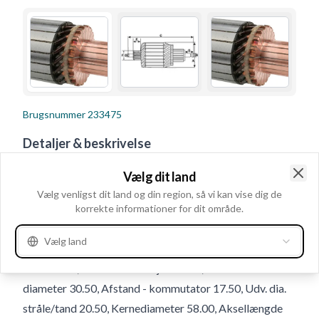
Brugsnummer
233475
Detaljer & beskrivelse
kW 2.3, Volt 12, Akseldiameter d.e. yderst 8.00,
Vælg dit land
Lamelbane højde 28.90, Lamel tværafst. 39.20,
Clo
Vælg venligst dit land og din region, så vi kan vise dig de
Akseldiameter k.e. 10.00, Stråle/tandlængde 24.50,
korrekte informationer for dit område.
Rotation CR, Udv. dia. kommutator 43.40, Lamel lgd.
Vælg land
1.90, Kommutator Indvendig diameter 10.20, Antal
lameller 19, Kommutatorhøjde 37.60, Kommutator
diameter 30.50, Afstand - kommutator 17.50, Udv. dia.
stråle/tand 20.50, Kernediameter 58.00, Aksellængde