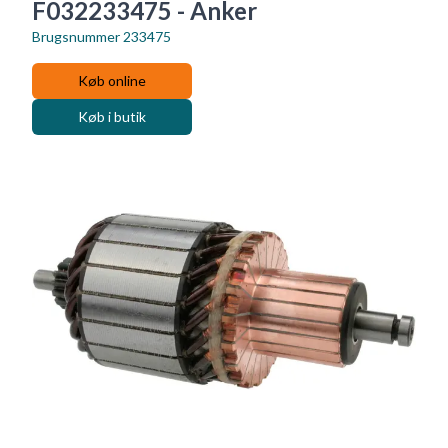
F032233475 - Anker
Brugsnummer
233475
Køb online
Køb i butik