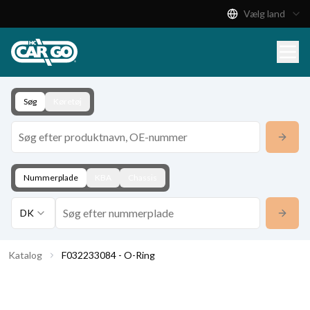
Vælg land
Produktkatalog
Download
Kontakt
Søg
Køretøj
Nummerplade
KBA
Chassis
DK
Katalog
F032233084 - O-Ring