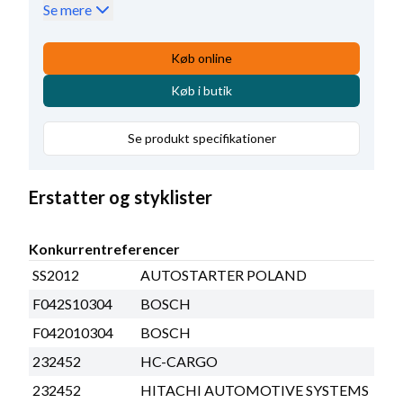
Antal terminaler
3
,
Spolebolt længde
9.00
,
Se mere
B+ størrelse
M8
,
Relædækseltype
Krympe
,
Terminal 50 type
Screw
,
Køb online
Indvendig diameter
15.30
Køb i butik
Se produkt specifikationer
Erstatter og styklister
Konkurrentreferencer
SS2012
AUTOSTARTER POLAND
F042S10304
BOSCH
F042010304
BOSCH
232452
HC-CARGO
232452
HITACHI AUTOMOTIVE SYSTEMS