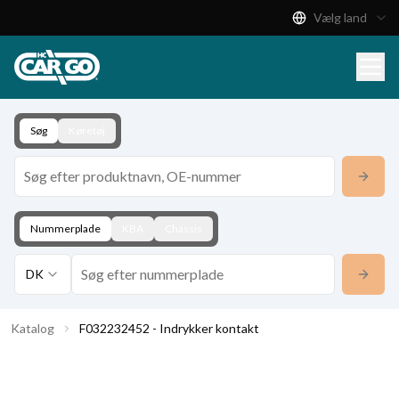
Vælg land
Produktkatalog
Download
Kontakt
Søg
Køretøj
Nummerplade
KBA
Chassis
DK
Katalog
F032232452 - Indrykker kontakt