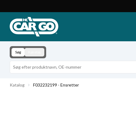
Produktkatalog
Download
Kontakt
Søg
Køretøj
Katalog
F032232199 - Ensretter