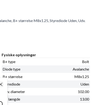
alanche, B+ størrelse M8x1.25, Styrediode Uden, Udv.
Fysiske oplysninger
B+ type
Bolt
Diode type
Avalanche
B+ størrelse
M8x1.25
Styrediode
Uden
Close
Udv. diameter
102.00
B+ længde
13.00