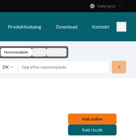
Vælg land
Produktkatalog
Download
Kontakt
Nummerplade
KBA
Chassis
DK
Køb online
Køb i butik