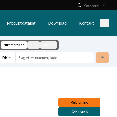
Vælg land
Produktkatalog
Download
Kontakt
Nummerplade
KBA
Chassis
DK
Køb online
Køb i butik