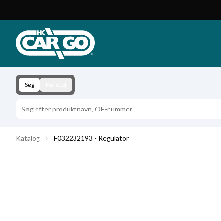
Produktkatalog
Download
Kontakt
Søg
Køretøj
Katalog
F032232193 - Regulator