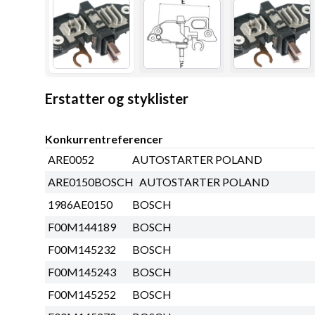
Erstatter og styklister
Konkurrentreferencer
ARE0052
AUTOSTARTER POLAND
ARE0150BOSCH
AUTOSTARTER POLAND
1986AE0150
BOSCH
F00M144189
BOSCH
F00M145232
BOSCH
F00M145243
BOSCH
F00M145252
BOSCH