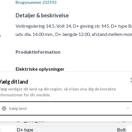
Brugsnummer
232193
Detaljer & beskrivelse
Voltregulering 14.5, Volt 14, D+ geving str. M5, D+ type
udv. dia. 14.00 mm., D+ længde 12.00, afstand mellem mon
Produktinformation
Elektriske oplysninger
Voltregulering
14.5
Vælg dit land
Volt
14
ælg venligst dit land og din region, så vi kan vise dig de korrekte
nformationer for dit område.
Vælg land
Fysiske oplysninger
D+ geving str.
M5
D+ type
Bolt