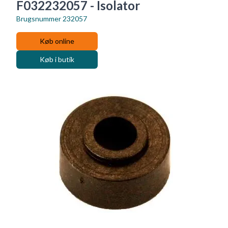
F032232057 - Isolator
Brugsnummer
232057
Køb online
Køb i butik