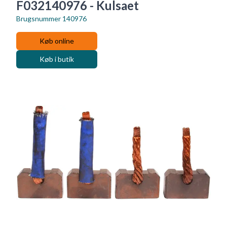
F032140976 - Kulsaet
Brugsnummer
140976
Køb online
Køb i butik