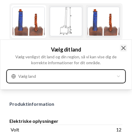
Brugsnummer
140976
Vælg dit land
Clo
Vælg venligst dit land og din region, så vi kan vise dig de
Detaljer & beskrivelse
korrekte informationer for dit område.
Volt 12, Leder Med, Fjeder Uden, Kullederlængde 30.00,
Vælg land
Kabelsko Uden, Antal kul 4, Lederlængde 41.50, Lodde
øre Uden, Tykkelse 8.00, Længde 15.00, Højde 25.00
Produktinformation
Elektriske oplysninger
Volt
12