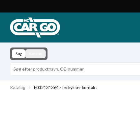
Produktkatalog
Download
Kontakt
Søg
Køretøj
Katalog
F032131364 - Indrykker kontakt