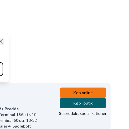
Close
Køb online
Køb i butik
B+ Bredde
Se produkt specifikationer
Terminal 15A str.
10-
rminal 50 str.
10-32
aler
4
,
Spolebolt