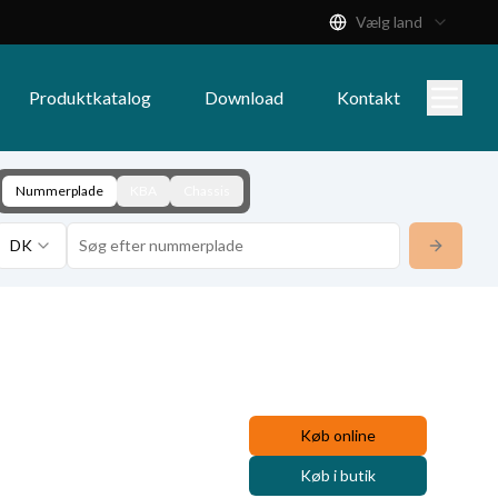
Vælg land
Produktkatalog
Download
Kontakt
Nummerplade
KBA
Chassis
DK
Køb online
Køb i butik