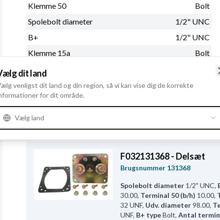
Klemme 50
Bolt
Spolebolt diameter
1/2" UNC
B+
1/2" UNC
Klemme 15a
Bolt
Udv. diameter
74.40
Vælg dit land
Antal terminaler
4
ælg venligst dit land og din region, så vi kan vise dig de korrekte
nformationer for dit område.
Totallængde
201.50
Vælg land
Tilbehør
F032131368 - Delsæt
Brugsnummer
131368
Spolebolt diameter
1/2" UNC
,
30.00
,
Terminal 50 (b/h)
10.00
,
32 UNF
,
Udv. diameter
98.00
,
Te
UNF
,
B+ type
Bolt
,
Antal termin