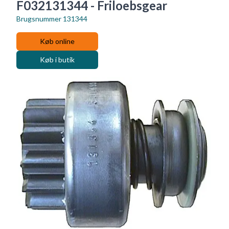
F032131344 - Friloebsgear
Brugsnummer
131344
Køb online
Køb i butik