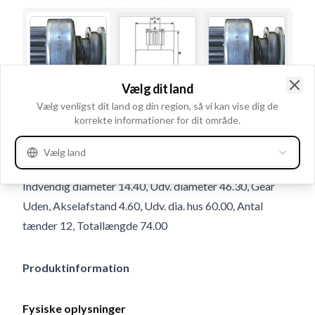
Vælg dit land
Clo
Vælg venligst dit land og din region, så vi kan vise dig de
Brugsnummer
131344
korrekte informationer for dit område.
Detaljer & beskrivelse
Vælg land
Stråleantal indvendig 10, Lås Med, Rotation CR,
Indvendig diameter 14.40, Udv. diameter 46.30, Gear
Uden, Akselafstand 4.60, Udv. dia. hus 60.00, Antal
tænder 12, Totallængde 74.00
Produktinformation
Fysiske oplysninger