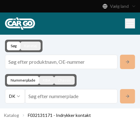
Vælg land
Produktkatalog
Download
Kontakt
Søg
Køretøj
Nummerplade
KBA
Chassis
DK
Katalog
F032131171 - Indrykker kontakt