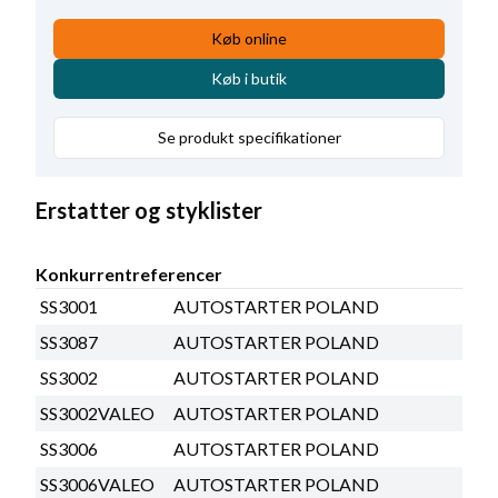
Relædækseltype
Krympe
,
Terminal 50 type
Spade
,
Køb online
Indvendig diameter
38.50
,
Køb i butik
Bemærkning
HC-CARGO 131171.
Se produkt specifikationer
Erstatter og styklister
Konkurrentreferencer
SS3001
AUTOSTARTER POLAND
SS3087
AUTOSTARTER POLAND
SS3002
AUTOSTARTER POLAND
SS3002VALEO
AUTOSTARTER POLAND
SS3006
AUTOSTARTER POLAND
SS3006VALEO
AUTOSTARTER POLAND