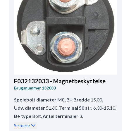
F032132033 - Magnetbeskyttelse
Brugsnummer
132033
Spolebolt diameter
M8
,
B+ Bredde
15.00
,
Udv. diameter
51.60
,
Terminal 50 str.
6.30-15.10
,
B+ type
Bolt
,
Antal terminaler
3
,
Spolebolt længde
10.50
,
B+ størrelse
M8
,
Se mere