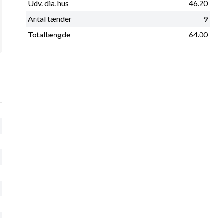
Udv. dia. hus
46.20
Antal tænder
9
Totallængde
64.00