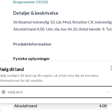
Brugsnummer
131102
Detaljer & beskrivelse
Stråleantal indvendig 10, Lås Med, Rotation CR, Indvendi
Akselafstand 4.00, Udv. dia. hus 46.20, Antal tænder 9, T
Produktinformation
Fysiske oplysninger
Stråleantal indvendig
10
Vælg dit land
Lås
Med
ælg venligst dit land og din region, så vi kan vise dig de korrekte
nformationer for dit område.
Rotation
CR
Indvendig diameter
12.00
Vælg land
Udv. diameter
25.80
Akselafstand
4.00