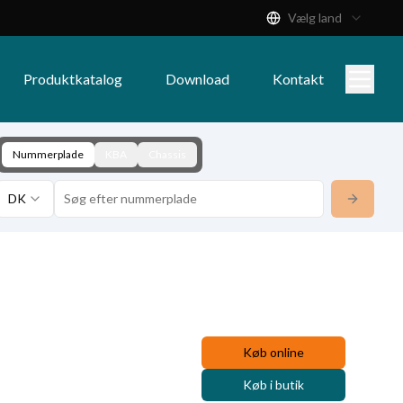
Vælg land
Produktkatalog
Download
Kontakt
Nummerplade
KBA
Chassis
DK
Køb online
Køb i butik