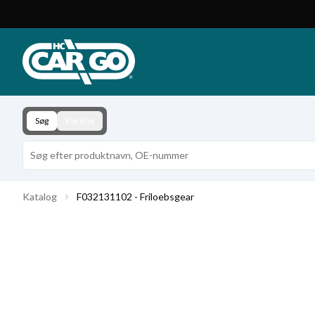
Produktkatalog
Download
Kontakt
Søg
Køretøj
Katalog
F032131102 - Friloebsgear