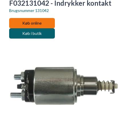
F032131042 - Indrykker kontakt
Brugsnummer
131042
Køb online
Køb i butik