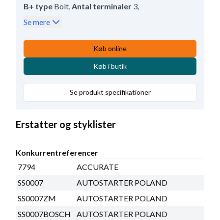
B+ type
Bolt
,
Antal terminaler
3
,
Spolebolt længde
18.00
,
B+ størrelse
M10
,
Se mere
Relædækseltype
Krympe
,
Terminal 50 type
Screw
,
Køb online
Indvendig diameter
48.00
,
Køb i butik
Bemærkning
HC-CARGO 130303, 131042,
233734.
Se produkt specifikationer
Erstatter og styklister
Konkurrentreferencer
7794
ACCURATE
SS0007
AUTOSTARTER POLAND
SS0007ZM
AUTOSTARTER POLAND
SS0007BOSCH
AUTOSTARTER POLAND