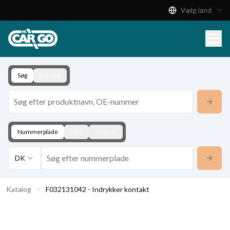
Vælg land
Produktkatalog
Download
Kontakt
Søg
Køretøj
Nummerplade
KBA
Chassis
DK
Katalog
F032131042 - Indrykker kontakt