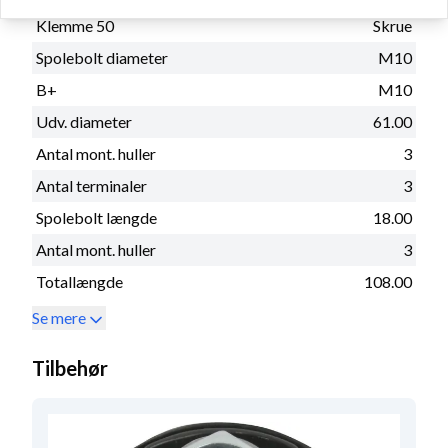
Klemme 50
Skrue
Spolebolt diameter
M10
B+
M10
Udv. diameter
61.00
Antal mont. huller
3
Antal terminaler
3
Spolebolt længde
18.00
Antal mont. huller
3
Totallængde
108.00
Se mere
Tilbehør