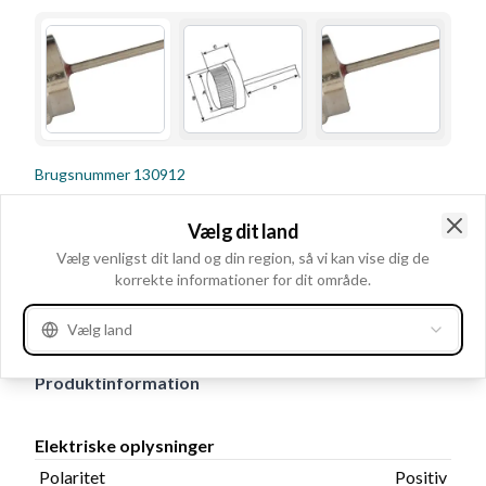
Brugsnummer
130912
Detaljer & beskrivelse
Vælg dit land
Clo
Polaritet Positiv, Volt 200, Amp. 35, Diode type Press-
Vælg venligst dit land og din region, så vi kan vise dig de
korrekte informationer for dit område.
fit, Udv. diameter 12.70, Krave udv. dia. 11.35,
Lederlængde 20.00, Længde 8.00
Vælg land
Produktinformation
Elektriske oplysninger
Polaritet
Positiv